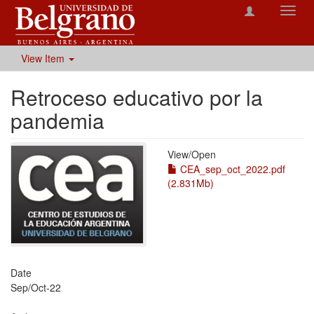
Toggl
navig
View Item
Retroceso educativo por la
pandemia
View/
Open
CEA_sep_oct_2022.pdf
(2.831Mb)
Date
Sep/Oct-22