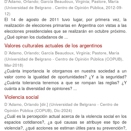
D'Adamo, Orlando
;
García Beaudoux, Virginia
;
Pastore, María
(
Universidad de Belgrano . Centro de Opinión Pública
,
2012-09-
12
)
El 14 de agosto de 2011 tuvo lugar, por primera vez, la
realización de elecciones primarias en Argentina con vistas a las
elecciones presidenciales que se realizarán en octubre próximo.
¿Qué opinan los ciudadanos de ...
Valores culturales actuales de los argentinos
D´Adamo, Orlando
;
García Beaudoux, Virginia
;
Pastore, María
(
Universidad de Belgrano - Centro de Opinión Pública (COPUB)
,
Mar-2018
)
¿Cuánta importancia le otorgamos en nuestra sociedad a un
valor como la igualdad de oportunidades? ¿Y a la seguridad?
¿Cuánta tolerancia tenemos a que se rompan las reglas? ¿Y
cuánta a la diversidad de opiniones? ...
Violencia social
D´Adamo, Orlando [dir.]
(
Universidad de Belgrano - Centro de
Opinión Pública (COPUB)
,
Dic-2024
)
¿Cuál es la percepción actual acerca de la violencia social en los
espacios cotidianos?, ¿a qué causas se atribuye ese tipo de
violencia?, ¿qué acciones se estiman útiles para su prevención?,