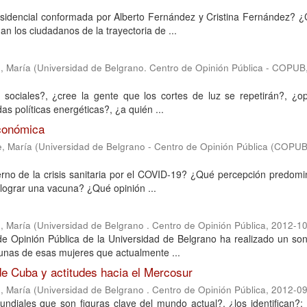
esidencial conformada por Alberto Fernández y Cristina Fernández? 
an los ciudadanos de la trayectoria de ...
, María
(
Universidad de Belgrano. Centro de Opinión Pública - COPUB
 sociales?, ¿cree la gente que los cortes de luz se repetirán?, ¿op
 políticas energéticas?, ¿a quién ...
económica
e, María
(
Universidad de Belgrano - Centro de Opinión Pública (COPUB
rno de la crisis sanitaria por el COVID-19? ¿Qué percepción predomi
e lograr una vacuna? ¿Qué opinión ...
, María
(
Universidad de Belgrano . Centro de Opinión Pública
,
2012-10
o de Opinión Pública de la Universidad de Belgrano ha realizado un s
gunas de esas mujeres que actualmente ...
 de Cuba y actitudes hacia el Mercosur
, María
(
Universidad de Belgrano . Centro de Opinión Pública
,
2012-09
undiales que son figuras clave del mundo actual?, ¿los identifican?