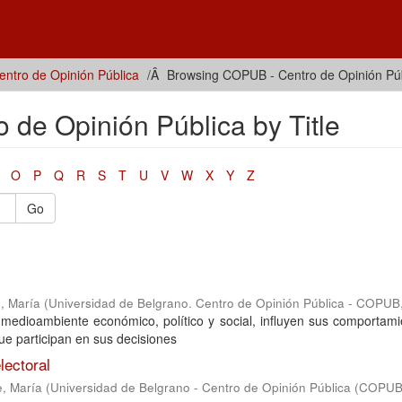
ntro de Opinión Pública
Browsing COPUB - Centro de Opinión Públ
de Opinión Pública by Title
O
P
Q
R
S
T
U
V
W
X
Y
Z
Go
, María
(
Universidad de Belgrano. Centro de Opinión Pública - COPUB
 medioambiente económico, político y social, influyen sus comportami
ue participan en sus decisiones
lectoral
e, María
(
Universidad de Belgrano - Centro de Opinión Pública (COPUB