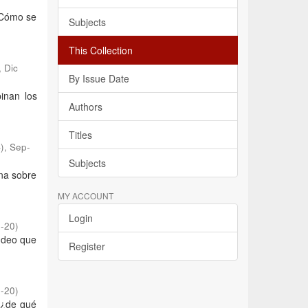
¿Cómo se
Subjects
This Collection
,
Dic
By Issue Date
inan los
Authors
Titles
)
,
Sep-
Subjects
na sobre
MY ACCOUNT
Login
-20
)
ondeo que
Register
-20
)
; ¿de qué