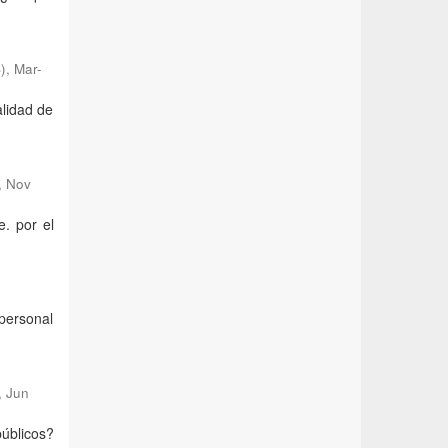
)
,
Mar-
alidad de
,
Nov
e. por el
 personal
,
Jun
públicos?