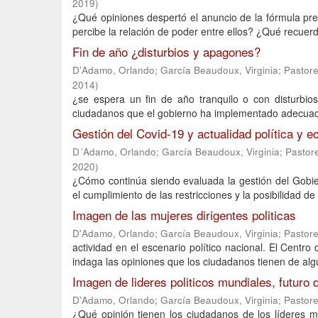
2019
)
¿Qué opiniones despertó el anuncio de la fórmula pr
percibe la relación de poder entre ellos? ¿Qué recuerd
Fin de año ¿disturbios y apagones?
D'Adamo, Orlando
;
García Beaudoux, Virginia
;
Pastore
2014
)
¿se espera un fin de año tranquilo o con disturbios
ciudadanos que el gobierno ha implementado adecuadas
Gestión del Covid-19 y actualidad política y 
D´Adamo, Orlando
;
García Beaudoux, Virginia
;
Pastor
2020
)
¿Cómo continúa siendo evaluada la gestión del Gobie
el cumplimiento de las restricciones y la posibilidad d
Imagen de las mujeres dirigentes politicas
D'Adamo, Orlando
;
García Beaudoux, Virginia
;
Pastore
actividad en el escenario político nacional. El Centr
indaga las opiniones que los ciudadanos tienen de al
Imagen de lideres politicos mundiales, futuro
D'Adamo, Orlando
;
García Beaudoux, Virginia
;
Pastore
¿Qué opinión tienen los ciudadanos de los líderes m