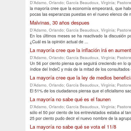
D'Adamo, Orlando
;
García Beaudoux, Virginia
;
Pastore
la mayoría cree que la economía empeorará, que habr
pocas las esperanzas puestas en el nuevo elenco de m
Malvinas, 30 años despues
D'Adamo, Orlando
;
García Beaudoux, Virginia
;
Pastore
En los últimos meses se ha reactivado la discusión po
¿Cuál es la opinión actual de ...
La mayoría cree que la inflación irá en aumen
D'Adamo, Orlando
;
García Beaudoux, Virginia
;
Pastore
Un 56 por ciento piensa que seguirá creciendo en lo q
índice del IndeC y más de la mitad de los consultados 
La mayoría cree que la ley de medios benefici
D'Adamo, Orlando
;
García Beaudoux, Virginia
;
Pastore
El 51% de los ciudadanos piensa que el oficialismo s
La mayoría no sabe qué es el faunen
D'Adamo, Orlando
;
García Beaudoux, Virginia
;
Pastore
sólo el 50 por ciento de los entrevistados estaba al t
25 por ciento pudo decir el nuevo nombre de la agrup
La mayoría no sabe qué se vota el 11/8