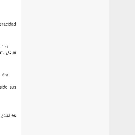
veracidad
-17
)
da”. ¿Qué
,
Abr
sido sus
 ¿cuáles