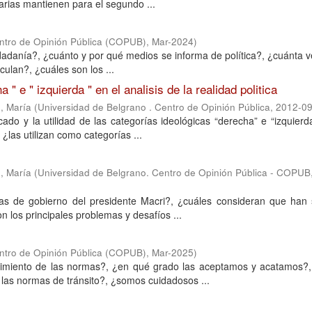
arias mantienen para el segundo ...
entro de Opinión Pública (COPUB)
,
Mar-2024
)
iudadanía?, ¿cuánto y por qué medios se informa de política?, ¿cuánta 
rculan?, ¿cuáles son los ...
 " e " izquierda " en el analisis de la realidad politica
, María
(
Universidad de Belgrano . Centro de Opinión Pública
,
2012-09
cado y la utilidad de las categorías ideológicas “derecha” e “izquier
¿las utilizan como categorías ...
, María
(
Universidad de Belgrano. Centro de Opinión Pública - COPUB
ías de gobierno del presidente Macri?, ¿cuáles consideran que han 
 los principales problemas y desafíos ...
entro de Opinión Pública (COPUB)
,
Mar-2025
)
limiento de las normas?, ¿en qué grado las aceptamos y acatamos?,
las normas de tránsito?, ¿somos cuidadosos ...