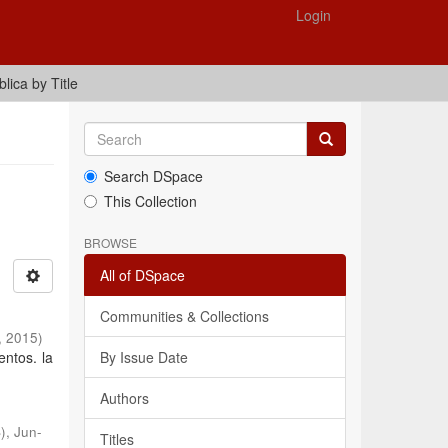
Login
ica by Title
Search DSpace
This Collection
BROWSE
All of DSpace
Communities & Collections
,
2015
)
entos. la
By Issue Date
Authors
)
,
Jun-
Titles