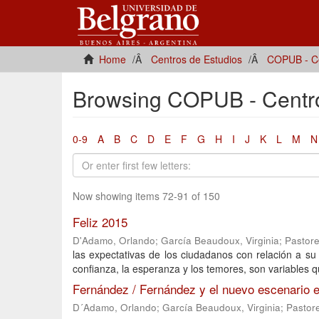
Home
Centros de Estudios
COPUB - Ce
Browsing COPUB - Centro 
0-9
A
B
C
D
E
F
G
H
I
J
K
L
M
N
Now showing items 72-91 of 150
Feliz 2015
D'Adamo, Orlando
;
García Beaudoux, Virginia
;
Pastore
las expectativas de los ciudadanos con relación a su
confianza, la esperanza y los temores, son variables q
Fernández / Fernández y el nuevo escenario e
D´Adamo, Orlando
;
García Beaudoux, Virginia
;
Pastor