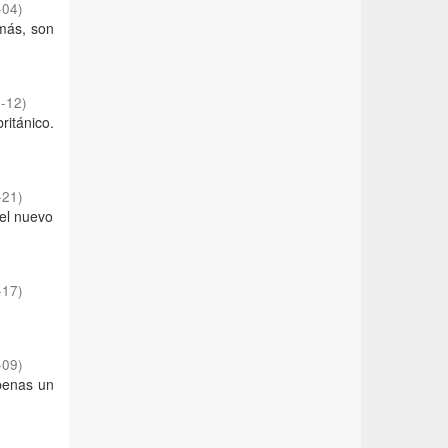
-04
)
más, son
-12
)
ritánico.
-21
)
 el nuevo
-17
)
-09
)
apenas un