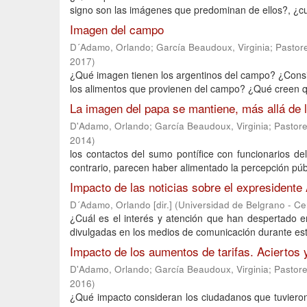
signo son las imágenes que predominan de ellos?, ¿cuá
Imagen del campo
D´Adamo, Orlando
;
García Beaudoux, Virginia
;
Pastor
2017
)
¿Qué imagen tienen los argentinos del campo? ¿Consid
los alimentos que provienen del campo? ¿Qué creen que
La imagen del papa se mantiene, más allá de l
D'Adamo, Orlando
;
García Beaudoux, Virginia
;
Pastore
2014
)
los contactos del sumo pontífice con funcionarios del
contrario, parecen haber alimentado la percepción públ
Impacto de las noticias sobre el expresidente 
D´Adamo, Orlando [dir.]
(
Universidad de Belgrano - C
¿Cuál es el interés y atención que han despertado en
divulgadas en los medios de comunicación durante esto
Impacto de los aumentos de tarifas. Aciertos y
D'Adamo, Orlando
;
García Beaudoux, Virginia
;
Pastore
2016
)
¿Qué impacto consideran los ciudadanos que tuvieron e