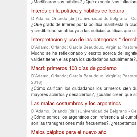
¿Modificaron sus hábitos? ¿Qué expectativas inflacion
Interés en la política y hábitos de lectura
D´Adamo, Orlando [dir.]
(
Universidad de Belgrano - C
¿Qué grado de interés por la política manifiesta la c
y credibilidad se atribuye a las noticias políticas que ci
Interpretacion y uso de las categorias " derecha
D'Adamo, Orlando
;
García Beaudoux, Virginia
;
Pastore
Mucho se ha reflexionado y escrito acerca del signifi
validez tienen ellas para los ciudadanos actualmente?, 
Macri: primeros 100 días de gobierno
D'Adamo, Orlando
;
García Beaudoux, Virginia
;
Pastore
2016
)
¿Cómo califican los ciudadanos los primeros cien d
mayores aciertos y desaciertos?, ¿cuáles creen que son
Las malas costumbres y los argentinos
D´Adamo, Orlando [dir.]
(
Universidad de Belgrano - C
¿Cómo somos los argentinos con referencia al cump
son las transgresiones más frecuentes?, ¿respetamos 
Malos pálpitos para el nuevo año