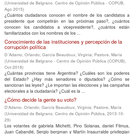
(
Universidad de Belgrano. Centro de Opinión Pública - COPUB
,
Ago 2015
)
¿Cuántos ciudadanos conocen el nombre de los candidatos a
presidente que competirán en las próximas paso?, ¿cuántos
conocen los candidatos a vicepresidente?, ¿cuántos están
familiarizados con los nombres de los ...
Conocimiento de las instituciones y percepción de la
corrupción política
D´Adamo, Orlando
;
García Beaudoux, Virginia
;
Pastore, María
(
Universidad de Belgrano - Centro de Opinión Pública (COPUB)
,
Oct-2018
)
¿Cuántas provincias tiene Argentina? ¿Cuáles son los poderes
del Estado? ¿Hay más senadores o diputados? ¿Cómo se
sancionan las leyes? ¿Le importan las elecciones y las campañas
electorales a la ciudadanía? ¿Cuál es la ...
¿Cómo decide la gente su voto?
D'Adamo, Orlando
;
García Beaudoux, Virginia
;
Pastore, María
(
Universidad de Belgrano. Centro de Opinión Pública
,
2013-10-
29
)
Los votantes de gabriela Michetti, Pino Solanas, daniel Filmus,
Juan Cabandié, Sergio bergman y Martín Insaurralde privilegian