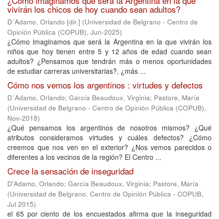
¿Cómo imaginamos que será la Argentina en la que
vivirán los chicos de hoy cuando sean adultos?
D´Adamo, Orlando [dir.]
(
Universidad de Belgrano - Centro de
Opinión Pública (COPUB)
,
Jun-2025
)
¿Cómo imaginamos que será la Argentina en la que vivirán los
niños que hoy tienen entre 5 y 12 años de edad cuando sean
adultos? ¿Pensamos que tendrán más o menos oportunidades
de estudiar carreras universitarias?, ¿más ...
Cómo nos vemos los argentinos : virtudes y defectos
D´Adamo, Orlando
;
García Beaudoux, Virginia
;
Pastore, María
(
Universidad de Belgrano - Centro de Opinión Pública (COPUB)
,
Nov-2018
)
¿Qué pensamos los argentinos de nosotros mismos? ¿Qué
atributos consideramos virtudes y cuáles defectos? ¿Cómo
creemos que nos ven en el exterior? ¿Nos vemos parecidos o
diferentes a los vecinos de la región? El Centro ...
Crece la sensación de inseguridad
D'Adamo, Orlando
;
García Beaudoux, Virginia
;
Pastore, María
(
Universidad de Belgrano. Centro de Opinión Pública - COPUB
,
Jul 2015
)
el 65 por ciento de los encuestados afirma que la inseguridad