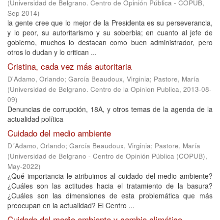
(
Universidad de Belgrano. Centro de Opinión Pública - COPUB
,
Sep 2014
)
la gente cree que lo mejor de la Presidenta es su perseverancia,
y lo peor, su autoritarismo y su soberbia; en cuanto al jefe de
gobierno, muchos lo destacan como buen administrador, pero
otros lo dudan y lo critican ...
Cristina, cada vez más autoritaria
D'Adamo, Orlando
;
García Beaudoux, Virginia
;
Pastore, María
(
Universidad de Belgrano. Centro de la Opinion Publica
,
2013-08-
09
)
Denuncias de corrupción, 18A, y otros temas de la agenda de la
actualidad política
Cuidado del medio ambiente
D´Adamo, Orlando
;
García Beaudoux, Virginia
;
Pastore, María
(
Universidad de Belgrano - Centro de Opinión Pública (COPUB)
,
May-2022
)
¿Qué importancia le atribuimos al cuidado del medio ambiente?
¿Cuáles son las actitudes hacia el tratamiento de la basura?
¿Cuáles son las dimensiones de esta problemática que más
preocupan en la actualidad? El Centro ...
Cuidado del medio ambiente y cambio climático