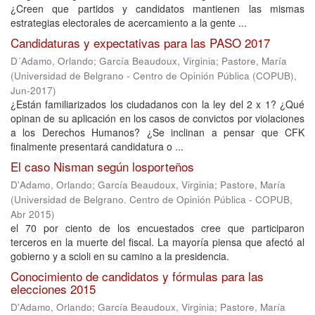
¿Creen que partidos y candidatos mantienen las mismas
estrategias electorales de acercamiento a la gente ...
Candidaturas y expectativas para las PASO 2017
D´Adamo, Orlando
;
García Beaudoux, Virginia
;
Pastore, María
(
Universidad de Belgrano - Centro de Opinión Pública (COPUB)
,
Jun-2017
)
¿Están familiarizados los ciudadanos con la ley del 2 x 1? ¿Qué
opinan de su aplicación en los casos de convictos por violaciones
a los Derechos Humanos? ¿Se inclinan a pensar que CFK
finalmente presentará candidatura o ...
El caso Nisman según losporteños
D'Adamo, Orlando
;
García Beaudoux, Virginia
;
Pastore, María
(
Universidad de Belgrano. Centro de Opinión Pública - COPUB
,
Abr 2015
)
el 70 por ciento de los encuestados cree que participaron
terceros en la muerte del fiscal. La mayoría piensa que afectó al
gobierno y a scioli en su camino a la presidencia.
Conocimiento de candidatos y fórmulas para las
elecciones 2015
D'Adamo, Orlando
;
García Beaudoux, Virginia
;
Pastore, María