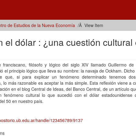
tro de Estudios de la Nueva Economía
View Item
el dólar : ¿una cuestión cultural
le franciscano, filósofo y lógico del siglo XIV llamado Guillermo d
ió el principio lógico que lleva su nombre: la navaja de Ockham. Dicho 
ce que, si para explicar un fenómeno determinado tenemos d
s, lo más razonable es aceptar la más simple. Esta reflexión viene a 
cación en el blog Central de Ideas, del Banco Central, de un artículo q
 fenómeno cultural lo que sucedió con el dólar estadounidense 
el 50 en nuestro país.
epositorio.ub.edu.ar/handle/123456789/9137
ons