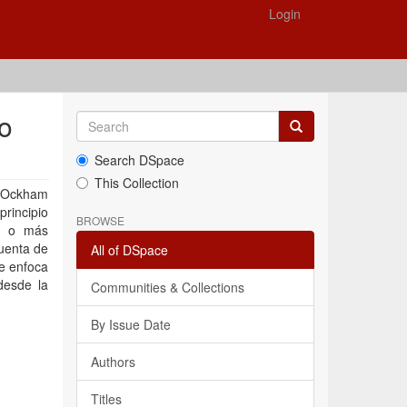
Login
 o
Search DSpace
This Collection
e Ockham
principio
BROWSE
os o más
cuenta de
All of DSpace
ue enfoca
desde la
Communities & Collections
By Issue Date
Authors
Titles