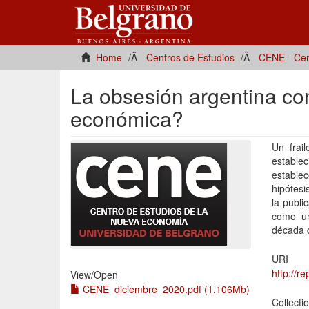
Home
Centros de Estudios
CENE - Cen
La obsesión argentina con 
económica?
Un frai
establec
estable
hipótesi
la publi
como un
década d
URI
http://r
View/
Open
CENE_diciembre_2020.pdf (1.106Mb)
Collecti