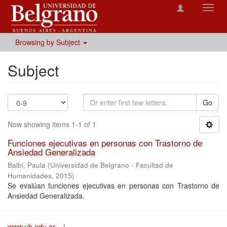
Toggl
navig
Browsing by Subject
Subject
Go
Now showing items 1-1 of 1
Funciones ejecutivas en personas con Trastorno de
Ansiedad Generalizada
Balbi, Paula
(
Universidad de Belgrano - Facultad de
Humanidades
,
2015
)
Se evalúan funciones ejecutivas en personas con Trastorno de
Ansiedad Generalizada.
www.ub.edu.ar
|