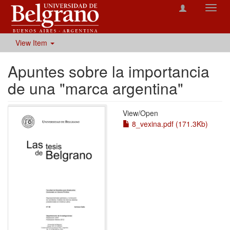
Toggl
navig
View Item
Apuntes sobre la importancia
de una "marca argentina"
View/
Open
8_vexina.pdf (171.3Kb)