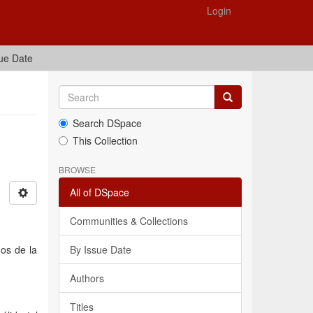
Login
ue Date
Search DSpace
This Collection
BROWSE
All of DSpace
Communities & Collections
ños de la
By Issue Date
Authors
Titles