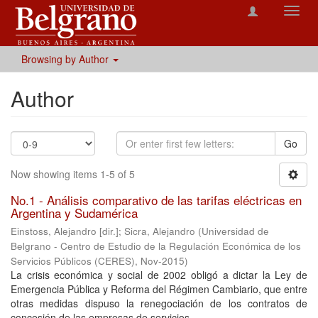
Toggl
navig
Browsing by Author
Author
Go
Now showing items 1-5 of 5
No.1 - Análisis comparativo de las tarifas eléctricas en
Argentina y Sudamérica
Einstoss, Alejandro [dir.]
;
Sicra, Alejandro
(
Universidad de
Belgrano - Centro de Estudio de la Regulación Económica de los
Servicios Públicos (CERES)
,
Nov-2015
)
La crisis económica y social de 2002 obligó a dictar la Ley de
Emergencia Pública y Reforma del Régimen Cambiario, que entre
otras medidas dispuso la renegociación de los contratos de
concesión de las empresas de servicios ...