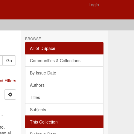
Login
BROWSE
All of DSpace
Go
Communities & Collections
By Issue Date
 Filters
Authors
Titles
Subjects
 -
This Collection
ho,
aso al