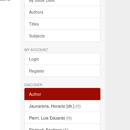
By Issue Date
Authors
Titles
Subjects
MY ACCOUNT
Login
Register
DISCOVER
Author
Jaunarena, Horacio [dir.] (1)
Pierri, Luis Eduardo (1)
Sinópoli, Santiago (1)