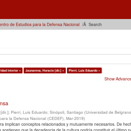
ntro de Estudios para la Defensa Nacional
Search
idad interior ×
Jaunarena, Horacio [dir.] ×
Pierri, Luis Eduardo ×
Show Advanced
ensa
dir.]
;
Pierri, Luis Eduardo
;
Sinópoli, Santiago
(
Universidad de Belgrano
 para la Defensa Nacional (CEDEF)
,
Mar-2019
)
ltura implican conceptos relacionados y mutuamente necesarios. De hec
sostienen que la decadencia de la cultura podría constituir el último p