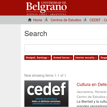
Home
Centros de Estudios
CEDEF - Ce
Search
Sinópoli, Santiago ×
Armed forces ×
Interior security ×
Segur
Now showing items 1-1 of 1
Cultura en Def
Jaunarena, Horacio [
Centro de Estudios
La libertad y la cu
grandes pensadores 