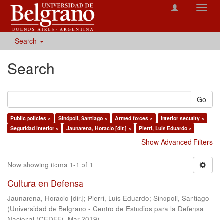
Toggl
navig
Search
Search
Go
Public policies ×
Sinópoli, Santiago ×
Armed forces ×
Interior security ×
Seguridad interior ×
Jaunarena, Horacio [dir.] ×
Pierri, Luis Eduardo ×
Show Advanced Filters
Now showing items 1-1 of 1
Cultura en Defensa
Jaunarena, Horacio [dir.]
;
Pierri, Luis Eduardo
;
Sinópoli, Santiago
(
Universidad de Belgrano - Centro de Estudios para la Defensa
Nacional (CEDEF)
,
Mar-2019
)