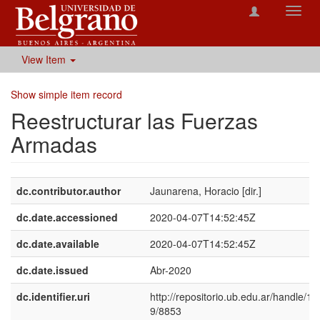
Toggl
navig
View Item
Show simple item record
Reestructurar las Fuerzas
Armadas
dc.contributor.author
Jaunarena, Horacio [dir.]
dc.date.accessioned
2020-04-07T14:52:45Z
dc.date.available
2020-04-07T14:52:45Z
dc.date.issued
Abr-2020
dc.identifier.uri
http://repositorio.ub.edu.ar/handle/1
9/8853