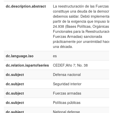
dc.description.abstract
La reestructuración de las Fuerzas 
constituye una deuda de la democrac
debemos saldar. Debió implementars
partir de la exigencia que impuso la l
24.938 (Bases Políticas, Orgánicas y
Funcionales para la Reestructuración
Fuerzas Armadas) sancionada
prácticamente por unanimidad hace 
una década.
dc.language.iso
es
dc.relation.ispartofseries
CEDEF;Año 7; No. 38
dc.subject
Defensa nacional
dc.subject
Seguridad interior
dc.subject
Fuerzas armadas
dc.subject
Políticas públicas
dc.subject
National defense