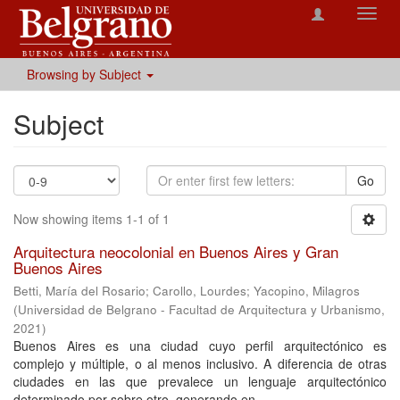
Toggl
navig
Browsing by Subject
Subject
Go
Now showing items 1-1 of 1
Arquitectura neocolonial en Buenos Aires y Gran
Buenos Aires
Betti, María del Rosario
;
Carollo, Lourdes
;
Yacopino, Milagros
(
Universidad de Belgrano - Facultad de Arquitectura y Urbanismo
,
2021
)
Buenos Aires es una ciudad cuyo perfil arquitectónico es
complejo y múltiple, o al menos inclusivo. A diferencia de otras
ciudades en las que prevalece un lenguaje arquitectónico
determinado por sobre otro, generando en ...