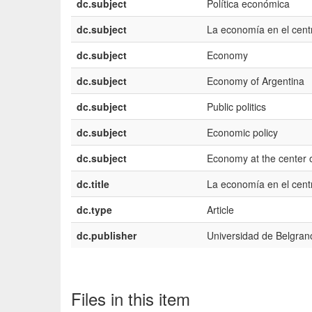
dc.subject
Política económica
dc.subject
La economía en el cent
dc.subject
Economy
dc.subject
Economy of Argentina
dc.subject
Public politics
dc.subject
Economic policy
dc.subject
Economy at the center 
dc.title
La economía en el cent
dc.type
Article
dc.publisher
Universidad de Belgran
Files in this item