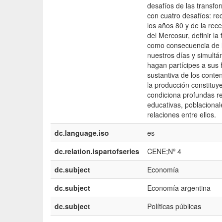
desafíos de las transf
con cuatro desafíos: r
los años 80 y de la rec
del Mercosur, definir l
como consecuencia de la
nuestros días y simultán
hagan partícipes a sus 
sustantiva de los conten
la producción constituy
condiciona profundas r
educativas, poblacionale
relaciones entre ellos.
dc.language.iso
es
dc.relation.ispartofseries
CENE;Nº 4
dc.subject
Economía
dc.subject
Economía argentina
dc.subject
Políticas públicas