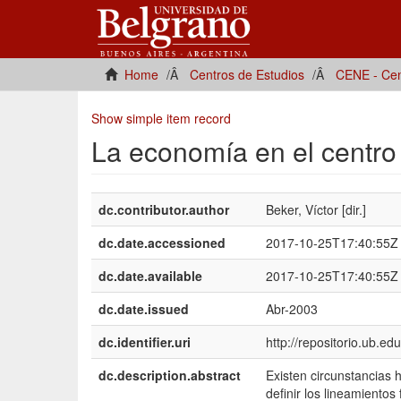
Home
Centros de Estudios
CENE - Cen
Show simple item record
La economía en el centro
dc.contributor.author
Beker, Víctor [dir.]
dc.date.accessioned
2017-10-25T17:40:55Z
dc.date.available
2017-10-25T17:40:55Z
dc.date.issued
Abr-2003
dc.identifier.uri
http://repositorio.ub.e
dc.description.abstract
Existen circunstancias 
definir los lineamiento