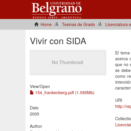
Home
Tesinas de Grado
Licenciatura 
Vivir con SIDA
El tema 
acerca 
que no s
se debe
como re
intenció
View/
Open
caracter
154_frankenberg.pdf (1.595Mb)
URI
http://r
Date
2005
Collecti
Licencia
Author