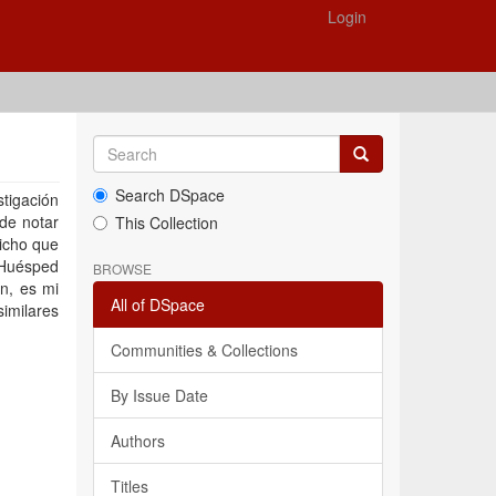
Login
Search DSpace
tigación
de notar
This Collection
icho que
 Huésped
BROWSE
n, es mi
All of DSpace
similares
Communities & Collections
By Issue Date
Authors
Titles