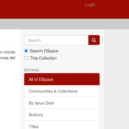
Login
Search DSpace
 un monto
ervas del
This Collection
BROWSE
All of DSpace
Communities & Collections
By Issue Date
Authors
Titles