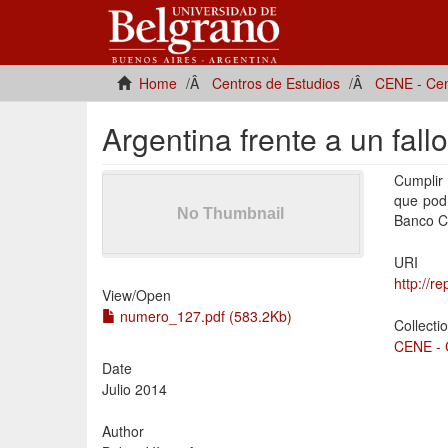
Home
Centros de Estudios
CENE - Cen
Argentina frente a un fal
Cumplir 
que podr
Banco C
URI
http://r
View/
Open
numero_127.pdf (583.2Kb)
Collecti
CENE - 
Date
Julio 2014
Author