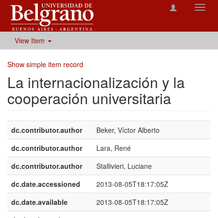
Toggl
navig
View Item
Show simple item record
La internacionalización y la
cooperación universitaria
dc.contributor.author
Beker, Víctor Alberto
dc.contributor.author
Lara, René
dc.contributor.author
Stallivieri, Luciane
dc.date.accessioned
2013-08-05T18:17:05Z
dc.date.available
2013-08-05T18:17:05Z