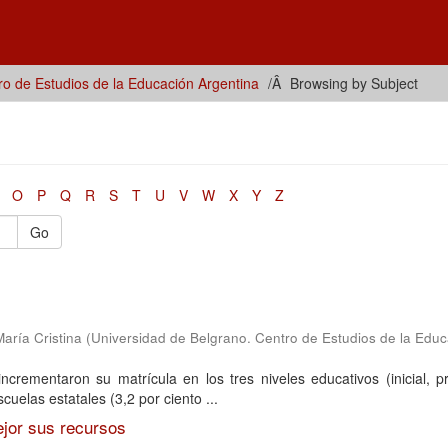
ro de Estudios de la Educación Argentina
Browsing by Subject
O
P
Q
R
S
T
U
V
W
X
Y
Z
Go
María Cristina
(
Universidad de Belgrano. Centro de Estudios de la Educ
ncrementaron su matrícula en los tres niveles educativos (inicial, p
cuelas estatales (3,2 por ciento ...
ejor sus recursos