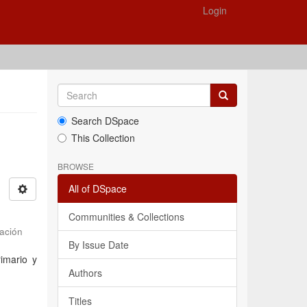
Login
Search DSpace
This Collection
BROWSE
All of DSpace
Communities & Collections
ación
By Issue Date
rimario y
Authors
Titles