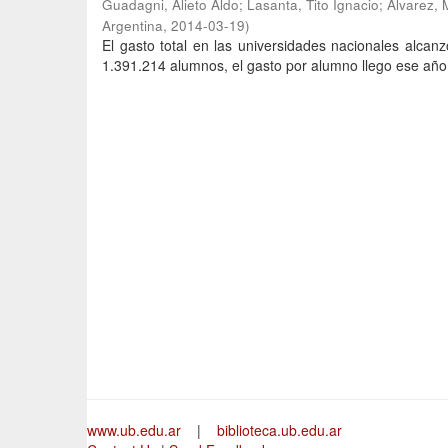
Guadagni, Alieto Aldo
;
Lasanta, Tito Ignacio
;
Álvarez, 
Argentina
,
2014-03-19
)
El gasto total en las universidades nacionales alca
1.391.214 alumnos, el gasto por alumno llego ese año
www.ub.edu.ar
|
biblioteca.ub.edu.ar