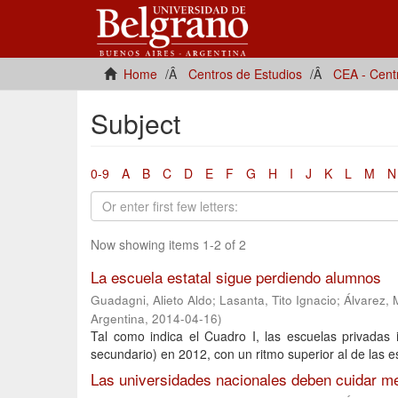
Home
Centros de Estudios
CEA - Cent
Subject
0-9
A
B
C
D
E
F
G
H
I
J
K
L
M
N
Now showing items 1-2 of 2
La escuela estatal sigue perdiendo alumnos
Guadagni, Alieto Aldo
;
Lasanta, Tito Ignacio
;
Álvarez, 
Argentina
,
2014-04-16
)
Tal como indica el Cuadro I, las escuelas privadas i
secundario) en 2012, con un ritmo superior al de las es
Las universidades nacionales deben cuidar m