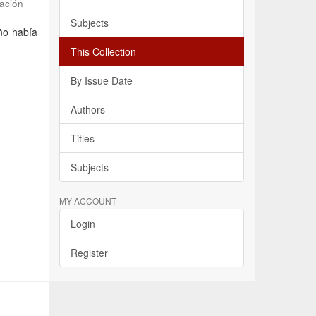
ación
Subjects
ño había
This Collection
By Issue Date
Authors
Titles
Subjects
MY ACCOUNT
Login
Register