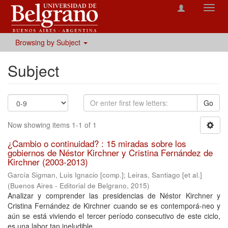
Toggl
navig
Browsing by Subject
Subject
Go
Now showing items 1-1 of 1
¿Cambio o continuidad? : 15 miradas sobre los
gobiernos de Néstor Kirchner y Cristina Fernández de
Kirchner (2003-2013)
García Sigman, Luis Ignacio [comp.]
;
Leiras, Santiago [et al.]
(
Buenos Aires - Editorial de Belgrano
,
2015
)
Analizar y comprender las presidencias de Néstor Kirchner y
Cristina Fernández de Kirchner cuando se es contemporá-neo y
aún se está viviendo el tercer período consecutivo de este ciclo,
es una labor tan ineludible ...