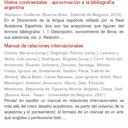
Hielos continentales : aproximación a la bibliografía
argentina
Stamponi, Guillermo
(
Buenos Aires - Editorial de Belgrano
,
2015
)
En el Diccionario de la lengua española editado por la Real
Academia Española, dos son las acepciones que figuran del
término bibliografía: 1. f. Descripción, conocimiento de libros, de
sus ediciones, etc. 2. Relación ...
Manual de relaciones internacionales
Colotta, Mariana [comp.]
;
Degiorgis, Patricio [comp.]
;
Lascano y
Vedia, Julio [comp.]
;
Rodríguez, Ángeles [comp.]
;
Carril, Sofía del
;
Arredondo, Ricardo
;
Salimena, Gonzalo
;
Santiago, Alfonso
;
Casas, Ignacio de
;
Bustamante, Sandra
;
Paula, Gabriel de
;
Aliciardi, María Belén
;
Camio Bavasso, Juan Ignacio
;
Arlotti, Raúl
;
Marangoni, Gustavo
;
Amorosino, Mauro
;
Diez, Eduardo
;
Moerloose, Stéphanie de
;
Figueroa Alcorta, Ángeles
;
Chaya, Said
(
Buenos Aires - Teseo - Universidad de Belgrano
,
2021
)
Pensar en escribir un manual en relaciones internacionales va
más allá del mero desafío académico, es parte del universo de la
academia y el pensamiento; el formato de un manual es un arte
que engloba y perfecciona todo ...