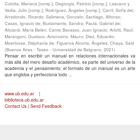
Colotta, Mariana [comp.]
;
Degiorgis, Patricio [comp.]
;
Lascano y
Vedia, Julio [comp.]
;
Rodríguez, Ángeles [comp.]
;
Carril, Sofía del
;
Arredondo, Ricardo
;
Salimena, Gonzalo
;
Santiago, Alfonso
;
Casas, Ignacio de
;
Bustamante, Sandra
;
Paula, Gabriel de
;
Aliciardi, María Belén
;
Camio Bavasso, Juan Ignacio
;
Arlotti, Raúl
;
Marangoni, Gustavo
;
Amorosino, Mauro
;
Diez, Eduardo
;
Moerloose, Stéphanie de
;
Figueroa Alcorta, Ángeles
;
Chaya, Said
(
Buenos Aires - Teseo - Universidad de Belgrano
,
2021
)
Pensar en escribir un manual en relaciones internacionales va
más allá del mero desafío académico, es parte del universo de la
academia y el pensamiento; el formato de un manual es un arte
que engloba y perfecciona todo ...
www.ub.edu.ar
|
biblioteca.ub.edu.ar
Contact Us
|
Send Feedback