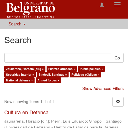
Toggl
navig
Search
Search
Go
Jaunarena, Horacio [dir.] ×
Fuerzas armadas ×
Public policies ×
Seguridad interior ×
Sinópoli, Santiago ×
Políticas públicas ×
National defense ×
Armed forces ×
Show Advanced Filters
Now showing items 1-1 of 1
Cultura en Defensa
Jaunarena, Horacio [dir.]
;
Pierri, Luis Eduardo
;
Sinópoli, Santiago
(
Universidad de Belgrano - Centro de Estudios para la Defensa