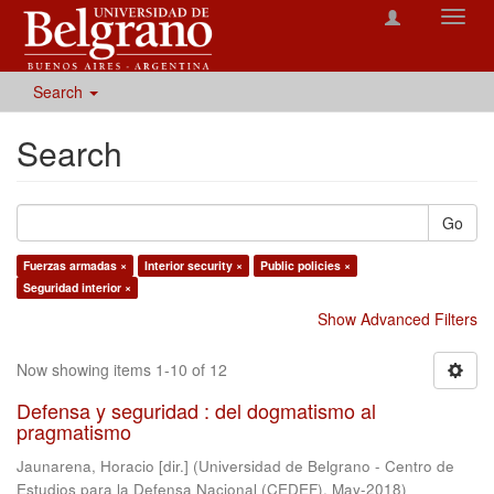
Toggl
navig
Search
Search
Go
Fuerzas armadas ×
Interior security ×
Public policies ×
Seguridad interior ×
Show Advanced Filters
Now showing items 1-10 of 12
Defensa y seguridad : del dogmatismo al
pragmatismo
Jaunarena, Horacio [dir.]
(
Universidad de Belgrano - Centro de
Estudios para la Defensa Nacional (CEDEF)
,
May-2018
)