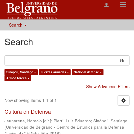
Toggl
navig
Search
Search
Go
Sinópoli, Santiago ×
Fuerzas armadas ×
National defense ×
Armed forces ×
Show Advanced Filters
Now showing items 1-1 of 1
Cultura en Defensa
Jaunarena, Horacio [dir.]
;
Pierri, Luis Eduardo
;
Sinópoli, Santiago
(
Universidad de Belgrano - Centro de Estudios para la Defensa
Nacional (CEDEF)
,
Mar-2019
)