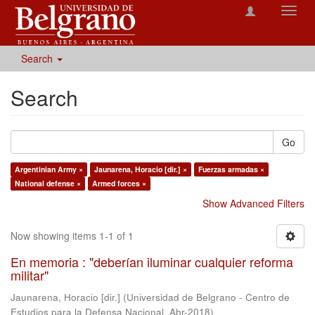
Toggl
navig
Search
Search
Go
Argentinian Army ×
Jaunarena, Horacio [dir.] ×
Fuerzas armadas ×
National defense ×
Armed forces ×
Show Advanced Filters
Now showing items 1-1 of 1
En memoria : "deberían iluminar cualquier reforma
militar"
Jaunarena, Horacio [dir.]
(
Universidad de Belgrano - Centro de
Estudios para la Defensa Nacional
,
Abr-2018
)