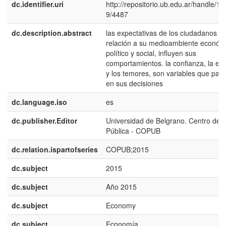
dc.identifier.uri
http://repositorio.ub.edu.ar/handle/1
9/4487
dc.description.abstract
las expectativas de los ciudadanos c
relación a su medioambiente económ
político y social, influyen sus
comportamientos. la confianza, la es
y los temores, son variables que part
en sus decisiones
dc.language.iso
es
dc.publisher.Editor
Universidad de Belgrano. Centro de 
Pública - COPUB
dc.relation.ispartofseries
COPUB;2015
dc.subject
2015
dc.subject
Año 2015
dc.subject
Economy
dc.subject
Economía