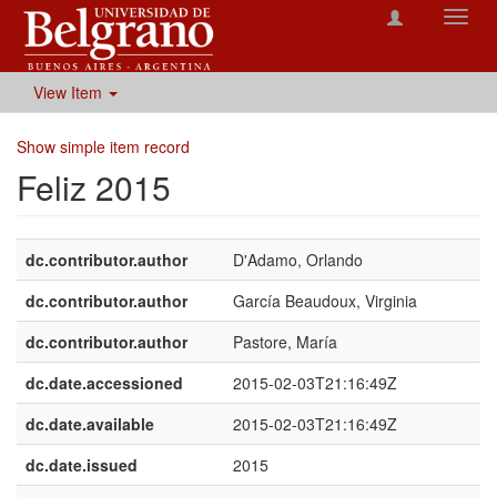
Toggl
navig
View Item
Show simple item record
Feliz 2015
dc.contributor.author
D'Adamo, Orlando
dc.contributor.author
García Beaudoux, Virginia
dc.contributor.author
Pastore, María
dc.date.accessioned
2015-02-03T21:16:49Z
dc.date.available
2015-02-03T21:16:49Z
dc.date.issued
2015