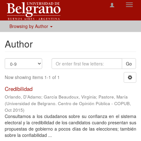
Toggl
navig
Browsing by Author
Author
Go
Now showing items 1-1 of 1
Credibilidad
Orlando, D'Adamo
;
García Beaudoux, Virginia
;
Pastore, María
(
Universidad de Belgrano. Centro de Opinión Pública - COPUB
,
Oct 2015
)
Consultamos a los ciudadanos sobre su confianza en el sistema
electoral y la credibilidad de los candidatos cuando presentan sus
propuestas de gobierno a pocos días de las elecciones; también
sobre la confiabilidad ...