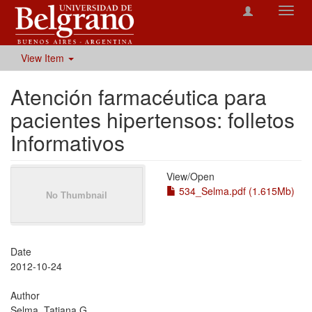
Toggl
navig
View Item
Atención farmacéutica para
pacientes hipertensos: folletos
Informativos
View/
Open
534_Selma.pdf (1.615Mb)
Date
2012-10-24
Author
Selma, Tatiana G.