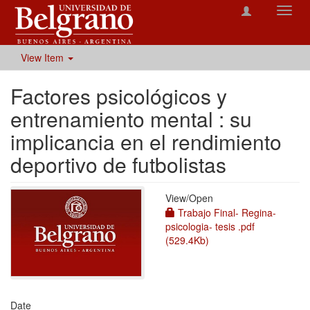
Toggl
navig
View Item
Factores psicológicos y
entrenamiento mental : su
implicancia en el rendimiento
deportivo de futbolistas
View/
Open
Trabajo Final- Regina-
psicologia- tesis .pdf
(529.4Kb)
Date