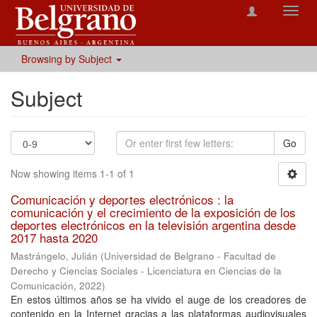
Toggl
navig
Browsing by Subject
Subject
Go
Now showing items 1-1 of 1
Comunicación y deportes electrónicos : la
comunicación y el crecimiento de la exposición de los
deportes electrónicos en la televisión argentina desde
2017 hasta 2020
Mastrángelo, Julián
(
Universidad de Belgrano - Facultad de
Derecho y Ciencias Sociales - Licenciatura en Ciencias de la
Comunicación
,
2022
)
En estos últimos años se ha vivido el auge de los creadores de
contenido en la Internet gracias a las plataformas audiovisuales