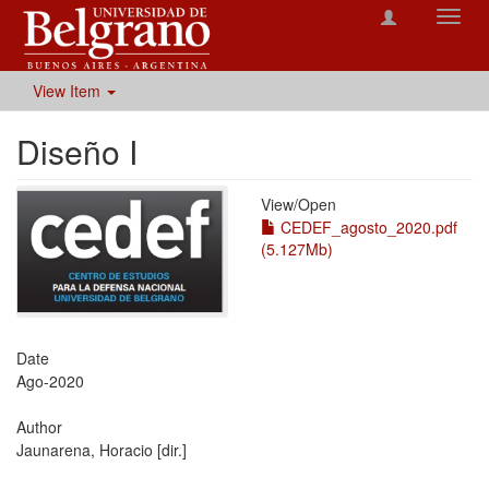
Toggl
navig
View Item
Diseño I
View/
Open
CEDEF_agosto_2020.pdf
(5.127Mb)
Date
Ago-2020
Author
Jaunarena, Horacio [dir.]