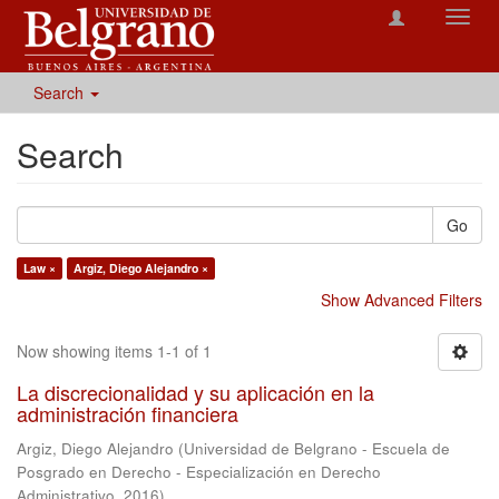
Toggl
navig
Search
Search
Go
Law ×
Argiz, Diego Alejandro ×
Show Advanced Filters
Now showing items 1-1 of 1
La discrecionalidad y su aplicación en la
administración financiera
Argiz, Diego Alejandro
(
Universidad de Belgrano - Escuela de
Posgrado en Derecho - Especialización en Derecho
Administrativo
,
2016
)