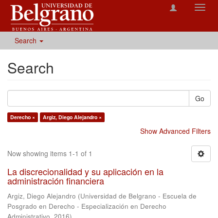
Toggl
navig
Search
Search
Go
Derecho ×
Argiz, Diego Alejandro ×
Show Advanced Filters
Now showing items 1-1 of 1
La discrecionalidad y su aplicación en la
administración financiera
Argiz, Diego Alejandro
(
Universidad de Belgrano - Escuela de
Posgrado en Derecho - Especialización en Derecho
Administrativo
,
2016
)