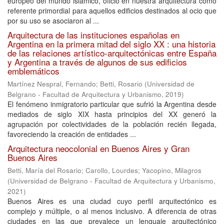
europeo del mundo islámico, ofició en nuestra arquitectura como
referente primordial para aquellos edificios destinados al ocio que
por su uso se asociaron al ...
Arquitectura de las instituciones españolas en
Argentina en la primera mitad del siglo XX : una historia
de las relaciones artístico-arquitectónicas entre España
y Argentina a través de algunos de sus edificios
emblemáticos
Martínez Nespral, Fernando
;
Betti, Rosario
(
Universidad de
Belgrano - Facultad de Arquitectura y Urbanismo
,
2019
)
El fenómeno inmigratorio particular que sufrió la Argentina desde
mediados de siglo XIX hasta principios del XX generó la
agrupación por colectividades de la población recién llegada,
favoreciendo la creación de entidades ...
Arquitectura neocolonial en Buenos Aires y Gran
Buenos Aires
Betti, María del Rosario
;
Carollo, Lourdes
;
Yacopino, Milagros
(
Universidad de Belgrano - Facultad de Arquitectura y Urbanismo
,
2021
)
Buenos Aires es una ciudad cuyo perfil arquitectónico es
complejo y múltiple, o al menos inclusivo. A diferencia de otras
ciudades en las que prevalece un lenguaje arquitectónico