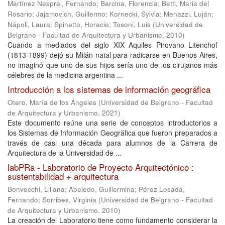
Martínez Nespral, Fernando
;
Barcina, Florencia
;
Betti, Maria del
Rosario
;
Jajamovich, Guillermo
;
Kornecki, Sylvia
;
Menazzi, Luján
;
Nápoli, Laura
;
Spinetto, Horacio
;
Tosoni, Luis
(
Universidad de
Belgrano - Facultad de Arquitectura y Urbanismo
,
2010
)
Cuando a mediados del siglo XIX Aquiles Pirovano Litenchof
(1813-1899) dejó su Milán natal para radicarse en Buenos Aires,
no imaginó que uno de sus hijos sería uno de los cirujanos más
célebres de la medicina argentina ...
Introducción a los sistemas de información geográfica
Otero, María de los Ángeles
(
Universidad de Belgrano - Facultad
de Arquitectura y Urbanismo
,
2021
)
Este documento reúne una serie de conceptos introductorios a
los Sistemas de Información Geográfica que fueron preparados a
través de casi una década para alumnos de la Carrera de
Arquitectura de la Universidad de ...
labPRa - Laboratorio de Proyecto Arquitectónico :
sustentabilidad + arquitectura
Bonvecchi, Liliana
;
Abeledo, Guillermina
;
Pérez Losada,
Fernando
;
Sorribes, Virginia
(
Universidad de Belgrano - Facultad
de Arquitectura y Urbanismo
,
2010
)
La creación del Laboratorio tiene como fundamento considerar la