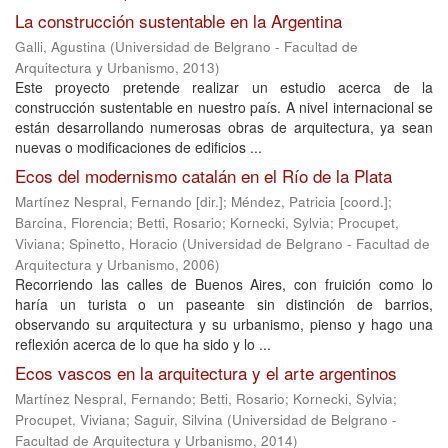
La construcción sustentable en la Argentina
Galli, Agustina
(
Universidad de Belgrano - Facultad de
Arquitectura y Urbanismo
,
2013
)
Este proyecto pretende realizar un estudio acerca de la
construcción sustentable en nuestro país. A nivel internacional se
están desarrollando numerosas obras de arquitectura, ya sean
nuevas o modificaciones de edificios ...
Ecos del modernismo catalán en el Río de la Plata
Martínez Nespral, Fernando [dir.]
;
Méndez, Patricia [coord.]
;
Barcina, Florencia
;
Betti, Rosario
;
Kornecki, Sylvia
;
Procupet,
Viviana
;
Spinetto, Horacio
(
Universidad de Belgrano - Facultad de
Arquitectura y Urbanismo
,
2006
)
Recorriendo las calles de Buenos Aires, con fruición como lo
haría un turista o un paseante sin distinción de barrios,
observando su arquitectura y su urbanismo, pienso y hago una
reflexión acerca de lo que ha sido y lo ...
Ecos vascos en la arquitectura y el arte argentinos
Martínez Nespral, Fernando
;
Betti, Rosario
;
Kornecki, Sylvia
;
Procupet, Viviana
;
Saguir, Silvina
(
Universidad de Belgrano -
Facultad de Arquitectura y Urbanismo
,
2014
)