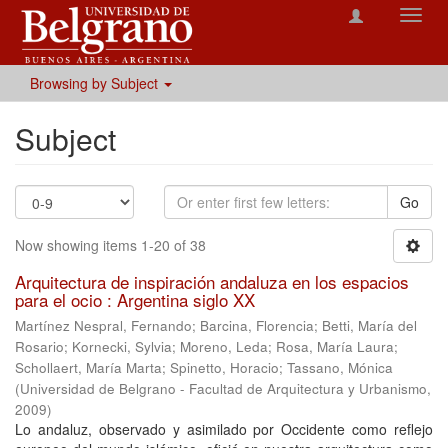
Toggl
navig
Browsing by Subject
Subject
Go
Now showing items 1-20 of 38
Arquitectura de inspiración andaluza en los espacios
para el ocio : Argentina siglo XX
Martínez Nespral, Fernando
;
Barcina, Florencia
;
Betti, María del
Rosario
;
Kornecki, Sylvia
;
Moreno, Leda
;
Rosa, María Laura
;
Schollaert, María Marta
;
Spinetto, Horacio
;
Tassano, Mónica
(
Universidad de Belgrano - Facultad de Arquitectura y Urbanismo
,
2009
)
Lo andaluz, observado y asimilado por Occidente como reflejo