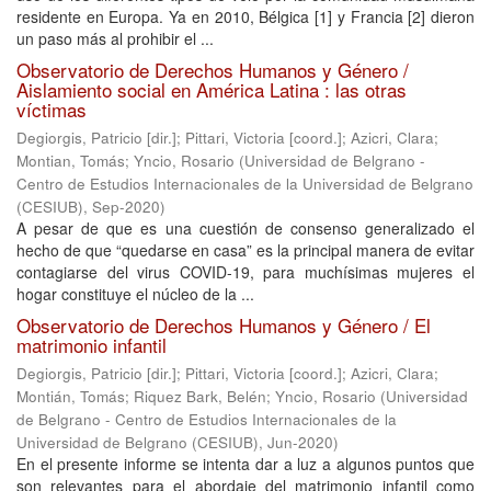
residente en Europa. Ya en 2010, Bélgica [1] y Francia [2] dieron
un paso más al prohibir el ...
Observatorio de Derechos Humanos y Género /
Aislamiento social en América Latina : las otras
víctimas
Degiorgis, Patricio [dir.]
;
Pittari, Victoria [coord.]
;
Azicri, Clara
;
Montian, Tomás
;
Yncio, Rosario
(
Universidad de Belgrano -
Centro de Estudios Internacionales de la Universidad de Belgrano
(CESIUB)
,
Sep-2020
)
A pesar de que es una cuestión de consenso generalizado el
hecho de que “quedarse en casa” es la principal manera de evitar
contagiarse del virus COVID-19, para muchísimas mujeres el
hogar constituye el núcleo de la ...
Observatorio de Derechos Humanos y Género / El
matrimonio infantil
Degiorgis, Patricio [dir.]
;
Pittari, Victoria [coord.]
;
Azicri, Clara
;
Montián, Tomás
;
Riquez Bark, Belén
;
Yncio, Rosario
(
Universidad
de Belgrano - Centro de Estudios Internacionales de la
Universidad de Belgrano (CESIUB)
,
Jun-2020
)
En el presente informe se intenta dar a luz a algunos puntos que
son relevantes para el abordaje del matrimonio infantil como