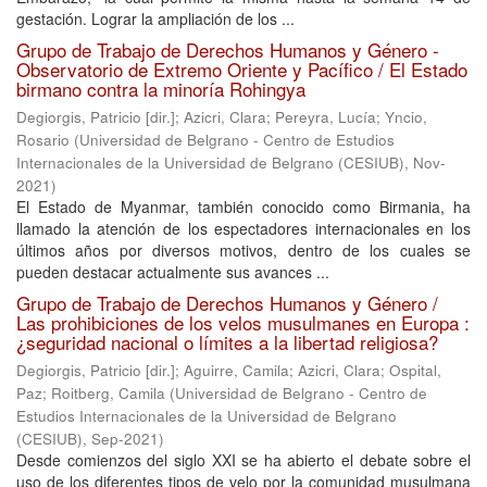
gestación. Lograr la ampliación de los ...
Grupo de Trabajo de Derechos Humanos y Género -
Observatorio de Extremo Oriente y Pacífico / El Estado
birmano contra la minoría Rohingya
Degiorgis, Patricio [dir.]
;
Azicri, Clara
;
Pereyra, Lucía
;
Yncio,
Rosario
(
Universidad de Belgrano - Centro de Estudios
Internacionales de la Universidad de Belgrano (CESIUB)
,
Nov-
2021
)
El Estado de Myanmar, también conocido como Birmania, ha
llamado la atención de los espectadores internacionales en los
últimos años por diversos motivos, dentro de los cuales se
pueden destacar actualmente sus avances ...
Grupo de Trabajo de Derechos Humanos y Género /
Las prohibiciones de los velos musulmanes en Europa :
¿seguridad nacional o límites a la libertad religiosa?
Degiorgis, Patricio [dir.]
;
Aguirre, Camila
;
Azicri, Clara
;
Ospital,
Paz
;
Roitberg, Camila
(
Universidad de Belgrano - Centro de
Estudios Internacionales de la Universidad de Belgrano
(CESIUB)
,
Sep-2021
)
Desde comienzos del siglo XXI se ha abierto el debate sobre el
uso de los diferentes tipos de velo por la comunidad musulmana