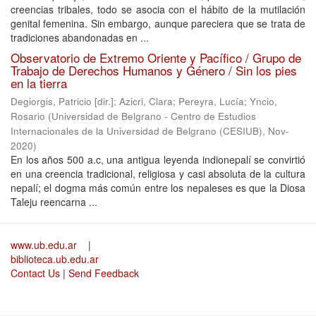
creencias tribales, todo se asocia con el hábito de la mutilación
genital femenina. Sin embargo, aunque pareciera que se trata de
tradiciones abandonadas en ...
Observatorio de Extremo Oriente y Pacífico / Grupo de
Trabajo de Derechos Humanos y Género / Sin los pies
en la tierra
Degiorgis, Patricio [dir.]
;
Azicri, Clara
;
Pereyra, Lucía
;
Yncio,
Rosario
(
Universidad de Belgrano - Centro de Estudios
Internacionales de la Universidad de Belgrano (CESIUB)
,
Nov-
2020
)
En los años 500 a.c, una antigua leyenda indionepalí se convirtió
en una creencia tradicional, religiosa y casi absoluta de la cultura
nepalí; el dogma más común entre los nepaleses es que la Diosa
Taleju reencarna ...
www.ub.edu.ar
|
biblioteca.ub.edu.ar
Contact Us
|
Send Feedback