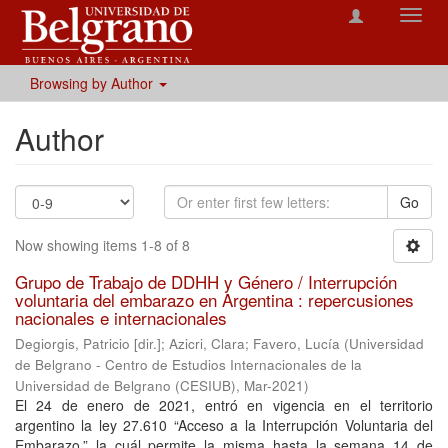
Toggl
navig
Browsing by Author
Author
Go
Now showing items 1-8 of 8
Grupo de Trabajo de DDHH y Género / Interrupción
voluntaria del embarazo en Argentina : repercusiones
nacionales e internacionales
Degiorgis, Patricio [dir.]
;
Azicri, Clara
;
Favero, Lucía
(
Universidad
de Belgrano - Centro de Estudios Internacionales de la
Universidad de Belgrano (CESIUB)
,
Mar-2021
)
El 24 de enero de 2021, entró en vigencia en el territorio
argentino la ley 27.610 “Acceso a la Interrupción Voluntaria del
Embarazo,” la cuál permite la misma hasta la semana 14 de