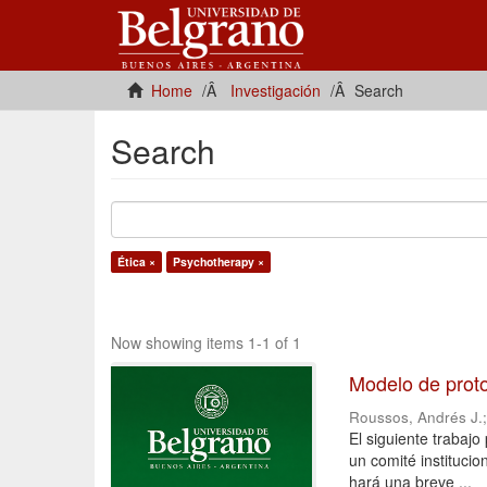
Home
Investigación
Search
Search
Ética ×
Psychotherapy ×
Now showing items 1-1 of 1
Modelo de proto
Roussos, Andrés J.
El siguiente trabaj
un comité institucio
hará una breve ...