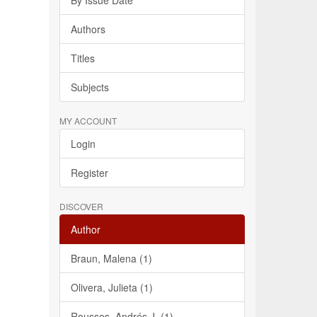
By Issue Date
Authors
Titles
Subjects
MY ACCOUNT
Login
Register
DISCOVER
Author
Braun, Malena (1)
Olivera, Julieta (1)
Roussos, Andrés J. (1)