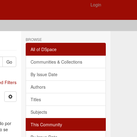
Login
BROWSE
All of DSpace
Go
Communities & Collections
By Issue Date
 Filters
Authors
Titles
Subjects
do por
This Community
jo se