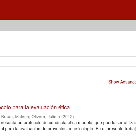
Show Advanced
colo para la evaluación ética
;
Braun, Malena
;
Olivera, Julieta
(
2012
)
o presenta un protocolo de conducta ética modelo, que puede ser utiliza
nal para la evaluación de proyectos en psicología. En el presente traba