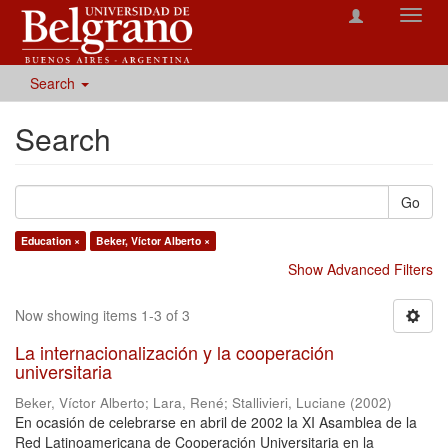
Toggl
navig
Search
Search
Go
Education ×
Beker, Víctor Alberto ×
Show Advanced Filters
Now showing items 1-3 of 3
La internacionalización y la cooperación
universitaria
Beker, Víctor Alberto
;
Lara, René
;
Stallivieri, Luciane
(
2002
)
En ocasión de celebrarse en abril de 2002 la XI Asamblea de la
Red Latinoamericana de Cooperación Universitaria en la