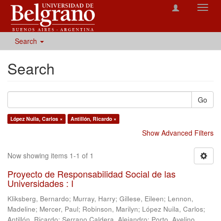
Toggl
navig
Search
Search
Go
López Nuila, Carlos ×
Antillón, Ricardo ×
Show Advanced Filters
Now showing items 1-1 of 1
Proyecto de Responsabilidad Social de las
Universidades : I
Kliksberg, Bernardo
;
Murray, Harry
;
Gillese, Eileen
;
Lennon,
Madeline
;
Mercer, Paul
;
Robinson, Marilyn
;
López Nuila, Carlos
;
Antillón, Ricardo
;
Serrano Caldera, Alejandro
;
Porto, Avelino