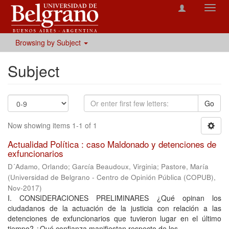
Toggl
navig
Browsing by Subject
Subject
Go
Now showing items 1-1 of 1
Actualidad Política : caso Maldonado y detenciones de
exfuncionarios
D´Adamo, Orlando
;
García Beaudoux, Virginia
;
Pastore, María
(
Universidad de Belgrano - Centro de Opinión Pública (COPUB)
,
Nov-2017
)
I. CONSIDERACIONES PRELIMINARES ¿Qué opinan los
ciudadanos de la actuación de la justicia con relación a las
detenciones de exfuncionarios que tuvieron lugar en el último
tiempo? ¿Qué confianza manifiestan respecto de los ...