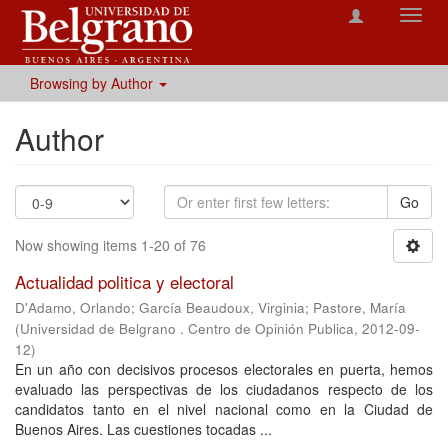
Toggl
navig
Browsing by Author
Author
Go
Now showing items 1-20 of 76
Actualidad politica y electoral
D'Adamo, Orlando
;
García Beaudoux, Virginia
;
Pastore, María
(
Universidad de Belgrano . Centro de Opinión Publica
,
2012-09-
12
)
En un año con decisivos procesos electorales en puerta, hemos
evaluado las perspectivas de los ciudadanos respecto de los
candidatos tanto en el nivel nacional como en la Ciudad de
Buenos Aires. Las cuestiones tocadas ...