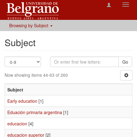
Toggl
navig
Browsing by Subject
Subject
Go
Now showing items 44-63 of 260
Subject
Early education
[1]
Eduación primaria argentina
[1]
educacion
[4]
educacion superior
[2]