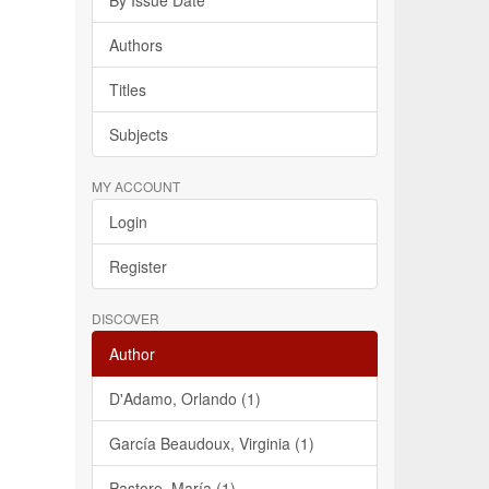
By Issue Date
Authors
Titles
Subjects
MY ACCOUNT
Login
Register
DISCOVER
Author
D'Adamo, Orlando (1)
García Beaudoux, Virginia (1)
Pastore, María (1)