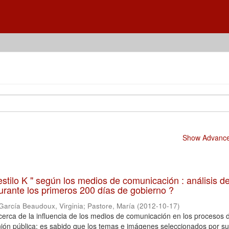
Show Advanced
estilo K " según los medios de comunicación : análisis de
urante los primeros 200 días de gobierno ?
García Beaudoux, Virginia
;
Pastore, María
(
2012-10-17
)
rca de la influencia de los medios de comunicación en los procesos 
nión pública: es sabido que los temas e imágenes seleccionados por s