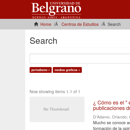
Home
Centros de Estudios
Search
Search
periodismo ×
medios graficos ×
Now showing items 1-1 of 1
¿ Cómo es el " 
publicaciones d
D'Adamo, Orlando
;
Mucho se conoce ace
formación de la opi