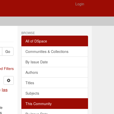
Login
BROWSE
All of DSpace
Go
Communities & Collections
By Issue Date
 Filters
Authors
Titles
 las
Subjects
This Community
de
us