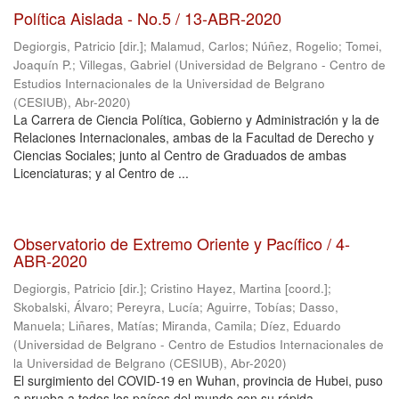
Política Aislada - No.5 / 13-ABR-2020
Degiorgis, Patricio [dir.]
;
Malamud, Carlos
;
Núñez, Rogelio
;
Tomei,
Joaquín P.
;
Villegas, Gabriel
(
Universidad de Belgrano - Centro de
Estudios Internacionales de la Universidad de Belgrano
(CESIUB)
,
Abr-2020
)
La Carrera de Ciencia Política, Gobierno y Administración y la de
Relaciones Internacionales, ambas de la Facultad de Derecho y
Ciencias Sociales; junto al Centro de Graduados de ambas
Licenciaturas; y al Centro de ...
Observatorio de Extremo Oriente y Pacífico / 4-
ABR-2020
Degiorgis, Patricio [dir.]
;
Cristino Hayez, Martina [coord.]
;
Skobalski, Álvaro
;
Pereyra, Lucía
;
Aguirre, Tobías
;
Dasso,
Manuela
;
Liñares, Matías
;
Miranda, Camila
;
Díez, Eduardo
(
Universidad de Belgrano - Centro de Estudios Internacionales de
la Universidad de Belgrano (CESIUB)
,
Abr-2020
)
El surgimiento del COVID-19 en Wuhan, provincia de Hubei, puso
a prueba a todos los países del mundo con su rápida