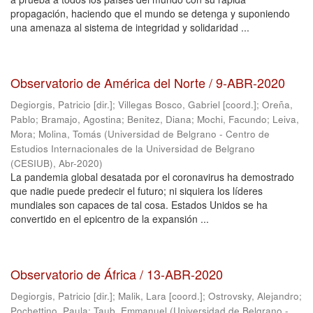
propagación, haciendo que el mundo se detenga y suponiendo
una amenaza al sistema de integridad y solidaridad ...
Observatorio de América del Norte / 9-ABR-2020
Degiorgis, Patricio [dir.]
;
Villegas Bosco, Gabriel [coord.]
;
Oreña,
Pablo
;
Bramajo, Agostina
;
Benitez, Diana
;
Mochi, Facundo
;
Leiva,
Mora
;
Molina, Tomás
(
Universidad de Belgrano - Centro de
Estudios Internacionales de la Universidad de Belgrano
(CESIUB)
,
Abr-2020
)
La pandemia global desatada por el coronavirus ha demostrado
que nadie puede predecir el futuro; ni siquiera los líderes
mundiales son capaces de tal cosa. Estados Unidos se ha
convertido en el epicentro de la expansión ...
Observatorio de África / 13-ABR-2020
Degiorgis, Patricio [dir.]
;
Malik, Lara [coord.]
;
Ostrovsky, Alejandro
;
Pochettino, Paula
;
Taub, Emmanuel
(
Universidad de Belgrano -