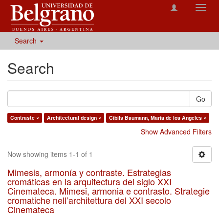
Toggl
navig
Search
Search
Go
Contraste ×
Architectural design ×
Cibils Baumann, María de los Angeles ×
Show Advanced Filters
Now showing items 1-1 of 1
Mimesis, armonía y contraste. Estrategias
cromáticas en la arquitectura del siglo XXI
Cinemateca. Mimesi, armonia e contrasto. Strategie
cromatiche nell’architettura del XXI secolo
Cinemateca