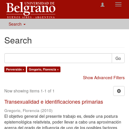
Toggl
navig
Search
Search
Go
Perversión ×
Gregorio, Florencia ×
Show Advanced Filters
Now showing items 1-1 of 1
Transexualidad e identificaciones primarias
Gregorio, Florencia
(
2010
)
El objetivo general del presente trabajo es, desde una postura
epistemológica relativista, poder llevar a cabo una aproximación
acerca del grado de influencia de uno de los posibles factores