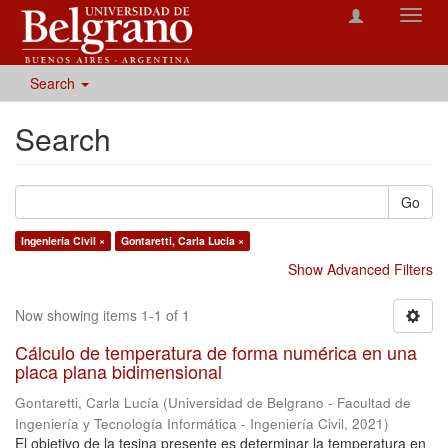
Toggl
navig
Search
Search
Go
Ingeniería Civil ×
Gontaretti, Carla Lucía ×
Show Advanced Filters
Now showing items 1-1 of 1
Cálculo de temperatura de forma numérica en una
placa plana bidimensional
Gontaretti, Carla Lucía
(
Universidad de Belgrano - Facultad de
Ingeniería y Tecnología Informática - Ingeniería Civil
,
2021
)
El objetivo de la tesina presente es determinar la temperatura en