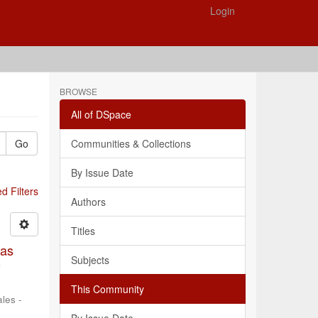
Login
BROWSE
All of DSpace
Go
Communities & Collections
By Issue Date
 Filters
Authors
Titles
las
Subjects
o
This Community
les -