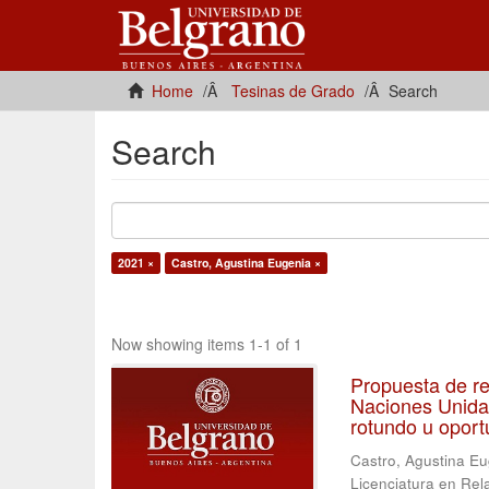
Home
Tesinas de Grado
Search
Search
2021 ×
Castro, Agustina Eugenia ×
Now showing items 1-1 of 1
Propuesta de re
Naciones Unidas
rotundo u oport
Castro, Agustina E
Licenciatura en Rel