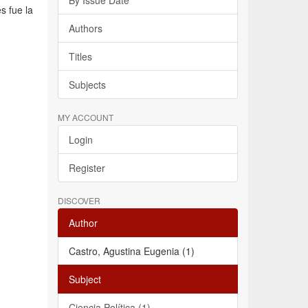
By Issue Date
s fue la
Authors
Titles
Subjects
MY ACCOUNT
Login
Register
DISCOVER
Author
Castro, Agustina Eugenia (1)
Subject
Ciencia Política (1)