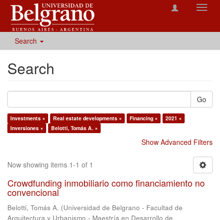
Toggl
navig
Search
Search
Go
Investments ×
Real estate developments ×
Financing ×
2021 ×
Inversiones ×
Belotti, Tomás A. ×
Show Advanced Filters
Now showing items 1-1 of 1
Crowdfunding inmobiliario como financiamiento no
convencional
Belotti, Tomás A.
(
Universidad de Belgrano - Facultad de
Arquitectura y Urbanismo - Maestría en Desarrollo de