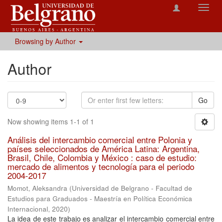
Toggl
navig
Browsing by Author
Author
Go
Now showing items 1-1 of 1
Análisis del intercambio comercial entre Polonia y
países seleccionados de América Latina: Argentina,
Brasil, Chile, Colombia y México : caso de estudio:
mercado de alimentos y tecnología para el periodo
2004-2017
Momot, Aleksandra
(
Universidad de Belgrano - Facultad de
Estudios para Graduados - Maestría en Política Económica
Internacional
,
2020
)
La idea de este trabajo es analizar el intercambio comercial entre