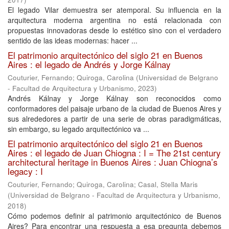
El legado Vilar demuestra ser atemporal. Su influencia en la
arquitectura moderna argentina no está relacionada con
propuestas innovadoras desde lo estético sino con el verdadero
sentido de las ideas modernas: hacer ...
El patrimonio arquitectónico del siglo 21 en Buenos
Aires : el legado de Andrés y Jorge Kálnay
Couturier, Fernando
;
Quiroga, Carolina
(
Universidad de Belgrano
- Facultad de Arquitectura y Urbanismo
,
2023
)
Andrés Kálnay y Jorge Kálnay son reconocidos como
conformadores del paisaje urbano de la ciudad de Buenos Aires y
sus alrededores a partir de una serie de obras paradigmáticas,
sin embargo, su legado arquitectónico va ...
El patrimonio arquitectónico del siglo 21 en Buenos
Aires : el legado de Juan Chiogna : I = The 21st century
architectural heritage in Buenos Aires : Juan Chiogna’s
legacy : I
Couturier, Fernando
;
Quiroga, Carolina
;
Casal, Stella Maris
(
Universidad de Belgrano - Facultad de Arquitectura y Urbanismo
,
2018
)
Cómo podemos definir al patrimonio arquitectónico de Buenos
Aires? Para encontrar una respuesta a esa pregunta debemos