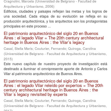
Cragnolini, Marcela
(
Universidad de Belgrano - Facultad de
Arquitectura y Urbanismo
,
2006
)
Edificios, ciudades y paisajes reflejan las metas y los logros de
una sociedad. Cada etapa de su evolución se refleja en su
producción arquitectónica, y los arquitectos son los protagonistas
principales en este proceso ...
El patrimonio arquitectónico del siglo 20 en Buenos
Aires : el legado Vilar = The 20th century architectural
heritage in Buenos Aires : the Vilar’s legacy
Casal, Stella Maris
;
Couturier, Fernando
;
Quiroga, Carolina
(
Universidad de Belgrano - Facultad de Arquitectura y Urbanismo
,
2015
)
Este nuevo capítulo de nuestro proyecto de investigación está
destinado a iluminar el omnipresente aporte de Antonio y Carlos
Vilar al patrimonio arquitectónico de Buenos Aires.
El patrimonio arquitectónico del siglo 20 en Buenos
Aires : el legado Vilar releído por expertos = The 20th
century architectural heritage in Buenos Aires : the
Vilar´s legacy revisited by experts
Casal, Stella Maris
;
Couturier, Fernando
;
Quiroga, Carolina
(
Universidad de Belgrano - Facultad de Arquitectura y Urbanismo
,
2017
)