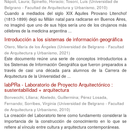
Nápoli, Laura
;
Spinetto, Horacio
;
Tosoni, Luis
(
Universidad de
Belgrano - Facultad de Arquitectura y Urbanismo
,
2010
)
Cuando a mediados del siglo XIX Aquiles Pirovano Litenchof
(1813-1899) dejó su Milán natal para radicarse en Buenos Aires,
no imaginó que uno de sus hijos sería uno de los cirujanos más
célebres de la medicina argentina ...
Introducción a los sistemas de información geográfica
Otero, María de los Ángeles
(
Universidad de Belgrano - Facultad
de Arquitectura y Urbanismo
,
2021
)
Este documento reúne una serie de conceptos introductorios a
los Sistemas de Información Geográfica que fueron preparados a
través de casi una década para alumnos de la Carrera de
Arquitectura de la Universidad de ...
labPRa - Laboratorio de Proyecto Arquitectónico :
sustentabilidad + arquitectura
Bonvecchi, Liliana
;
Abeledo, Guillermina
;
Pérez Losada,
Fernando
;
Sorribes, Virginia
(
Universidad de Belgrano - Facultad
de Arquitectura y Urbanismo
,
2010
)
La creación del Laboratorio tiene como fundamento considerar la
importancia de la construcción de conocimiento en lo que se
refiere al vínculo entre cultura y arquitectura contemporáneas.