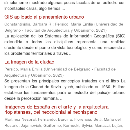
simplemente mostrado algunas pocas facetas de un poliedro con
incontables caras, algo hemos ...
GIS aplicado al planeamiento urbano
Constantinidis, Bárbara R.
;
Pérsico, María Emilia
(
Universidad de
Belgrano - Facultad de Arquitectura y Urbanismo
,
2021
)
La aplicación de los Sistemas de Información Geográfica (SIG)
extendida a todas las disciplinas representa una realidad
creciente desde el punto de vista tecnológico y como respuesta a
los problemas territoriales a través ...
La imagen de la ciudad
Persico, María Emilia
(
Universidad de Belgrano - Facultad de
Arquitectura y Urbanismo
,
2025
)
Se presentan los principales conceptos tratados en el libro La
imagen de la Ciudad de Kevin Lynch, publicado en 1960. El libro
establece los fundamentos para un estudio del paisaje urbano
desde la percepción humana. ...
Imágenes de España en el arte y la arquitectura
rioplatenses, del neocolonial al neohispano
Martínez Nespral, Fernando
;
Barcina, Florencia
;
Betti, Maria del
Rosario
;
Jajamovich, Guillermo
;
Kornecki, Sylvia
;
Menazzi, Luján
;