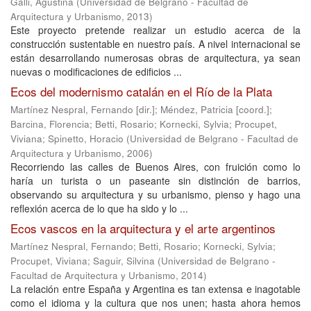
Galli, Agustina
(
Universidad de Belgrano - Facultad de
Arquitectura y Urbanismo
,
2013
)
Este proyecto pretende realizar un estudio acerca de la
construcción sustentable en nuestro país. A nivel internacional se
están desarrollando numerosas obras de arquitectura, ya sean
nuevas o modificaciones de edificios ...
Ecos del modernismo catalán en el Río de la Plata
Martínez Nespral, Fernando [dir.]
;
Méndez, Patricia [coord.]
;
Barcina, Florencia
;
Betti, Rosario
;
Kornecki, Sylvia
;
Procupet,
Viviana
;
Spinetto, Horacio
(
Universidad de Belgrano - Facultad de
Arquitectura y Urbanismo
,
2006
)
Recorriendo las calles de Buenos Aires, con fruición como lo
haría un turista o un paseante sin distinción de barrios,
observando su arquitectura y su urbanismo, pienso y hago una
reflexión acerca de lo que ha sido y lo ...
Ecos vascos en la arquitectura y el arte argentinos
Martínez Nespral, Fernando
;
Betti, Rosario
;
Kornecki, Sylvia
;
Procupet, Viviana
;
Saguir, Silvina
(
Universidad de Belgrano -
Facultad de Arquitectura y Urbanismo
,
2014
)
La relación entre España y Argentina es tan extensa e inagotable
como el idioma y la cultura que nos unen; hasta ahora hemos